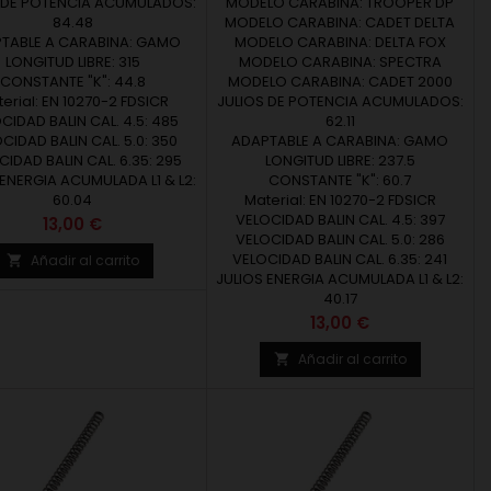
 DE POTENCIA ACUMULADOS:
MODELO CARABINA: TROOPER DP
84.48
MODELO CARABINA: CADET DELTA
TABLE A CARABINA: GAMO
MODELO CARABINA: DELTA FOX
LONGITUD LIBRE: 315
MODELO CARABINA: SPECTRA
CONSTANTE "K": 44.8
MODELO CARABINA: CADET 2000
erial: EN 10270-2 FDSICR
JULIOS DE POTENCIA ACUMULADOS:
CIDAD BALIN CAL. 4.5: 485
62.11
CIDAD BALIN CAL. 5.0: 350
ADAPTABLE A CARABINA: GAMO
IDAD BALIN CAL. 6.35: 295
LONGITUD LIBRE: 237.5
 ENERGIA ACUMULADA L1 & L2:
CONSTANTE "K": 60.7
60.04
Material: EN 10270-2 FDSICR
VELOCIDAD BALIN CAL. 4.5: 397
Precio
13,00 €
VELOCIDAD BALIN CAL. 5.0: 286
VELOCIDAD BALIN CAL. 6.35: 241
Añadir al carrito

JULIOS ENERGIA ACUMULADA L1 & L2:
40.17
Precio
13,00 €
Añadir al carrito
