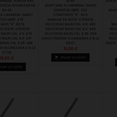
ABINA: HUNTER 890
91.69
JULIOS
OTENCIA ACUMULADOS:
ADAPTABLE A CARABINA: GAMO
83.48
LONGITUD LIBRE: 320
ADAP
 A CARABINA: GAMO
CONSTANTE "K": 46.5
TUD LIBRE: 278
Material: EN 10270-2 FDSICR
NTE "K": 82.10
VELOCIDAD BALIN CAL. 4.5: 483
Mat
 EN 10270-2 FDSICR
VELOCIDAD BALIN CAL. 5.0: 349
VELO
BALIN CAL. 4.5: 473
VELOCIDAD BALIN CAL. 6.35: 294
VELO
BALIN CAL. 5.0: 341
JULIOS ENERGIA ACUMULADA L1 & L2:
VELOC
ALIN CAL. 6.35: 288
59.57
JULIOS
IA ACUMULADA L1 & L2:
Precio
15,00 €
57.08
Precio
Añadir al carrito
13,00 €

adir al carrito