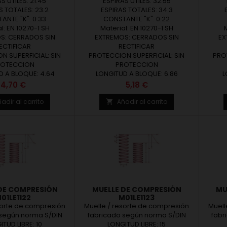
en Europa. Diámetro
S UTILES: 21.45
fabricados en Europa. Diámetro
ESPIRAS UTILES: 32.55
fabri
(d) desde 0,10 hasta
S TOTALES: 23.2
del alambre (d) desde 0,10 hasta
ESPIRAS TOTALES: 34.3
del al
metro exterior (De)
ANTE "K": 0.33
18 mm. Diámetro exterior (De)
CONSTANTE "K": 0.22
18 m
. Longitud libre (Lo)
l: EN 10270-1 SH
hasta 150 mm. Longitud libre (Lo)
Material: EN 10270-1 SH
hasta 
5 mm. Revisar las
S: CERRADOS SIN
hasta 1015 mm. Revisar las
EXTREMOS: CERRADOS SIN
ha
EX
 y materiales de
ECTIFICAR
medidas y materiales de
RECTIFICAR
me
N SUPERFICIAL: SIN
icación en...
PROTECCION SUPERFICIAL: SIN
fabricación en...
PROT
ROTECCION
PROTECCION
D A BLOQUE: 4.64
LONGITUD A BLOQUE: 6.86
L
Precio
Precio
4,70 €
5,18 €
adir al carrito
Añadir al carrito

DE COMPRESIÓN
MUELLE DE COMPRESIÓN
MU
01LE1122
M01LE1123
sorte de compresión
Muelle / resorte de compresión
Muell
 según norma S/DIN
fabricado según norma S/DIN
fabr
ITUD LIBRE: 10
. Ofrecemos
LONGITUD LIBRE: 15
2095. Ofrecemos