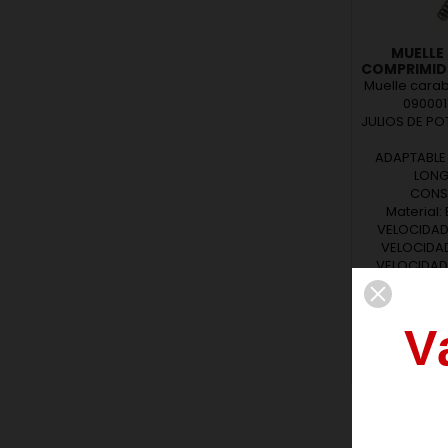
MUELLE
COMPRIMIDO
Muelle cara
0900017
JULIOS DE P
ADAPTABLE
LONGI
CONST
Material:
VELOCIDAD 
VELOCIDAD 
VELOCIDAD B
JULIOS ENERG
V
Añ
