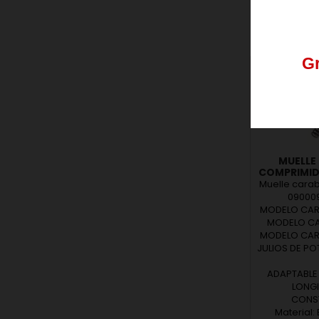
Los
pedid
G
Nos
podéis
MUELLE
COMPRIMIDO
Muelle cara
0900091
MODELO CARA
MODELO CAR
MODELO CARA
JULIOS DE P
ADAPTABLE
LONGI
CONST
Material: