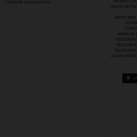
MODELO CAR
Contacte con nosotros
JULIOS DE P
ADAPTABLE
LONGI
CONSTA
Material:
VELOCIDAD 
VELOCIDAD 
VELOCIDAD B
JULIOS ENERG
Añ
