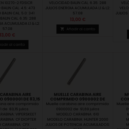
 EN 10270-2 FDSICR
VELOCIDAD BALIN CAL. 6.35: 288
VELO
BALIN CAL. 4.5: 473
JULIOS ENERGIA ACUMULADA L1 & L2:
VELOC
BALIN CAL. 5.0: 341
57.08
JULIOS
ALIN CAL. 6.35: 288
Precio
13,00 €
IA ACUMULADA L1 & L2:
57.08
Añadir al carrito

Precio
13,00 €
adir al carrito
 CARABINA AIRE
MUELLE CARABINA AIRE
M
 0900001 DE 83,15
COMPRIMIDO 0900002 DE
COM
JULIOS
91,69 JULIOS
bina aire comprimido
Muelle carabina aire comprimido
Muelle
 de 83,15 julios
0900002 de 91,69 julios
0
ABINA: VIPERSKEET
MODELO CARABINA: 610
ABINA: CF DIOPTER
MODELO CARABINA: HUNTER 2000
M
 CARABINA: CFX
JULIOS DE POTENCIA ACUMULADOS:
M