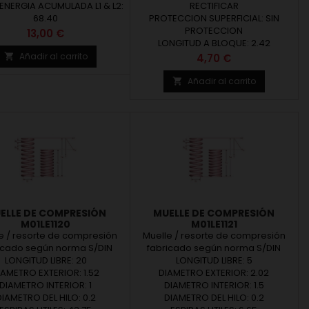
 ENERGIA ACUMULADA L1 & L2:
medidas y materiales de
RECTIFICAR
68.40
PROTECCION SUPERFICIAL: SIN
fabricación en...
PROTECCION
Precio
13,00 €
LONGITUD A BLOQUE: 2.42
Añadir al carrito
Precio

4,70 €
Añadir al carrito

ELLE DE COMPRESIÓN
MUELLE DE COMPRESIÓN
M01LE1120
M01LE1121
e / resorte de compresión
Muelle / resorte de compresión
icado según norma S/DIN
fabricado según norma S/DIN
LONGITUD LIBRE: 20
2095. Ofrecemos
2095. Ofrecemos
LONGITUD LIBRE: 5
es/resortes bajo medidas
IAMETRO EXTERIOR: 1.52
muelles/resortes bajo medidas
DIAMETRO EXTERIOR: 2.02
dar o según fabricación a
DIAMETRO INTERIOR: 1
estándar o según fabricación a
DIAMETRO INTERIOR: 1.5
da. Muelles diseñados y
DIAMETRO DEL HILO: 0.2
medida. Muelles diseñados y
DIAMETRO DEL HILO: 0.2