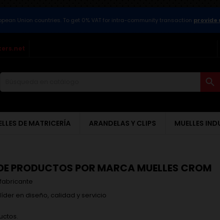
ropean Union countries. To get 0% VAT for intra-community transaction
provide 
kers.net

LLES DE MATRICERÍA
ARANDELAS Y CLIPS
MUELLES IND
 DE PRODUCTOS POR MARCA MUELLES CROM
fabricante
íder en diseño, calidad y servicio
uctos.