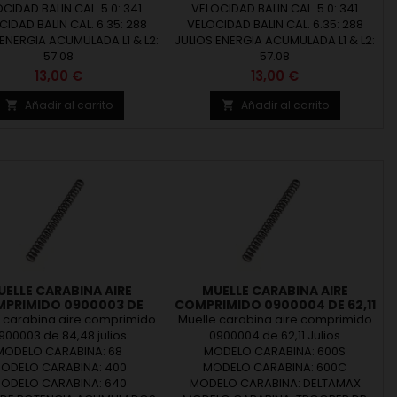
CIDAD BALIN CAL. 5.0: 341
VELOCIDAD BALIN CAL. 5.0: 341
IDAD BALIN CAL. 6.35: 288
VELOCIDAD BALIN CAL. 6.35: 288
 ENERGIA ACUMULADA L1 & L2:
JULIOS ENERGIA ACUMULADA L1 & L2:
57.08
57.08
Precio
Precio
13,00 €
13,00 €
Añadir al carrito
Añadir al carrito


UELLE CARABINA AIRE
MUELLE CARABINA AIRE
PRIMIDO 0900003 DE
COMPRIMIDO 0900004 DE 62,11
84,48 JULIOS
JULIOS
 carabina aire comprimido
Muelle carabina aire comprimido
900003 de 84,48 julios
0900004 de 62,11 Julios
MODELO CARABINA: 68
MODELO CARABINA: 600S
ODELO CARABINA: 400
MODELO CARABINA: 600C
ODELO CARABINA: 640
MODELO CARABINA: DELTAMAX