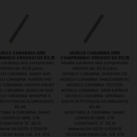
UELLE CARABINA AIRE
MUELLE CARABINA AIRE
IMIDO 0900001 DE 83,15
COMPRIMIDO 0900001 DE 83,15
JULIOS
JULIOS
 carabina aire comprimido
Muelle carabina aire comprimido
900001 de 83,15 julios
0900001 de 83,15 julios
LO CARABINA: GAMO 440
MODELO CARABINA: SHADOW CSI
LO CARABINA: HUNTER 440
MODELO CARABINA: SHADOWMATIC
 CARABINA: HUNTER 440WT
MODELO CARABINA: STUTZEN
O CARABINA: SHADOW 1000
MODELO CARABINA: VIPER EXPRESS
LO CARABINA: WHISPER-X
MODELO CARABINA: VIPERMAX
 DE POTENCIA ACUMULADOS:
JULIOS DE POTENCIA ACUMULADOS:
83.48
83.48
TABLE A CARABINA: GAMO
ADAPTABLE A CARABINA: GAMO
LONGITUD LIBRE: 278
LONGITUD LIBRE: 278
CONSTANTE "K": 82.10
CONSTANTE "K": 82.10
erial: EN 10270-2 FDSICR
Material: EN 10270-2 FDSICR
CIDAD BALIN CAL. 4.5: 473
VELOCIDAD BALIN CAL. 4.5: 473