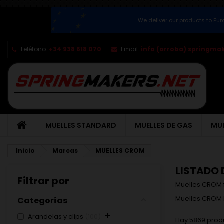
We deliver our products to Eu
Teléfono:
+34 938 618 070
Email:
info (arroba) springma
MUELLES STANDARD
MUELLES DE GAS
MUE
Inicio
Marcas
MUELLES CROM
LISTADO
Filtrar por
Muelles CROM 
Muelles CROM l
Categorías
+
Arandelas y clips
100
Hay 5869 prod