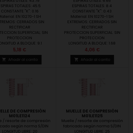
cados en Europa. Diámetro
ESPIRAS UTILES: 43.75
fabricados en Europa. Diámetro
ESPIRAS UTILES: 6.65
ambre (d) desde 0,10 hasta
ESPIRAS TOTALES: 45.5
del alambre (d) desde 0,10 hasta
ESPIRAS TOTALES: 8.4
m. Diámetro exterior (De)
CONSTANTE "K": 0.16
18 mm. Diámetro exterior (De)
CONSTANTE "K": 0.43
150 mm. Longitud libre (Lo)
Material: EN 10270-1 SH
hasta 150 mm. Longitud libre (Lo)
Material: EN 10270-1 SH
sta 1015 mm. Revisar las
TREMOS: CERRADOS SIN
hasta 1015 mm. Revisar las
EXTREMOS: CERRADOS SIN
didas y materiales de
RECTIFICAR
medidas y materiales de
RECTIFICAR
ECCION SUPERFICIAL: SIN
fabricación en...
PROTECCION SUPERFICIAL: SIN
fabricación en...
PROTECCION
PROTECCION
ONGITUD A BLOQUE: 9.1
LONGITUD A BLOQUE: 1.68
Precio
Precio
5,18 €
4,06 €
Añadir al carrito
Añadir al carrito


ELLE DE COMPRESIÓN
MUELLE DE COMPRESIÓN
M01LE1124
M01LE1125
e / resorte de compresión
Muelle / resorte de compresión
icado según norma S/DIN
fabricado según norma S/DIN
LONGITUD LIBRE: 20
2095. Ofrecemos
LONGITUD LIBRE: 25
2095. Ofrecemos