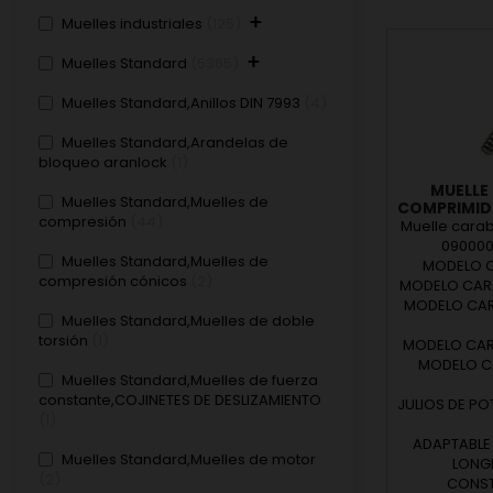
+
Muelles industriales
125
+
Muelles Standard
5365
Muelles Standard,Anillos DIN 7993
4
Muelles Standard,Arandelas de
bloqueo aranlock
1
MUELLE
Muelles Standard,Muelles de
COMPRIMIDO
compresión
44
Muelle cara
0900001
Muelles Standard,Muelles de
MODELO C
compresión cónicos
2
MODELO CARA
MODELO CAR
Muelles Standard,Muelles de doble
torsión
1
MODELO CAR
MODELO C
Muelles Standard,Muelles de fuerza
constante,COJINETES DE DESLIZAMIENTO
JULIOS DE P
1
ADAPTABLE
Muelles Standard,Muelles de motor
LONGI
2
CONSTA