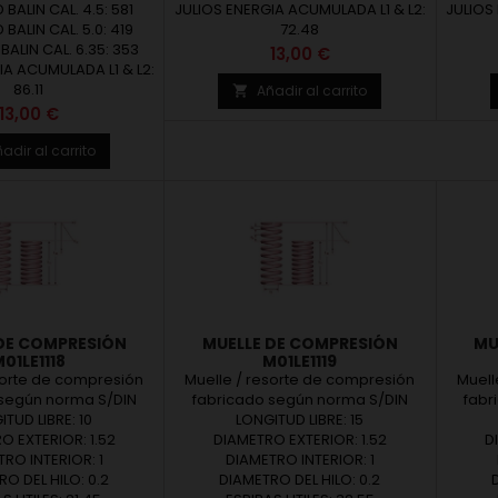
BALIN CAL. 4.5: 581
JULIOS ENERGIA ACUMULADA L1 & L2:
JULIOS
BALIN CAL. 5.0: 419
72.48
ALIN CAL. 6.35: 353
Precio
13,00 €
IA ACUMULADA L1 & L2:
86.11
Añadir al carrito

Precio
13,00 €
adir al carrito
DE COMPRESIÓN
MUELLE DE COMPRESIÓN
MU
01LE1118
M01LE1119
sorte de compresión
Muelle / resorte de compresión
Muell
 según norma S/DIN
fabricado según norma S/DIN
fabr
ITUD LIBRE: 10
. Ofrecemos
LONGITUD LIBRE: 15
2095. Ofrecemos
sortes bajo medidas
O EXTERIOR: 1.52
muelles/resortes bajo medidas
DIAMETRO EXTERIOR: 1.52
muell
D
según fabricación a
RO INTERIOR: 1
estándar o según fabricación a
DIAMETRO INTERIOR: 1
están
uelles diseñados y
O DEL HILO: 0.2
medida. Muelles diseñados y
DIAMETRO DEL HILO: 0.2
medi