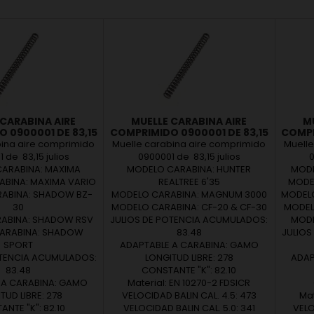
 CARABINA AIRE
MUELLE CARABINA AIRE
M
 0900001 DE 83,15
COMPRIMIDO 0900001 DE 83,15
COMPR
JULIOS
JULIOS
bina aire comprimido
Muelle carabina aire comprimido
Muelle
 de 83,15 julios
0900001 de 83,15 julios
0
ARABINA: MAXIMA
MODELO CARABINA: HUNTER
MODE
BINA: MAXIMA VARIO
REALTREE 6'35
MODE
ABINA: SHADOW BZ-
MODELO CARABINA: MAGNUM 3000
MODELO
30
MODELO CARABINA: CF-20 & CF-30
MODEL
ABINA: SHADOW RSV
JULIOS DE POTENCIA ACUMULADOS:
MODE
ARABINA: SHADOW
83.48
JULIOS
SPORT
ADAPTABLE A CARABINA: GAMO
OTENCIA ACUMULADOS:
LONGITUD LIBRE: 278
ADAP
83.48
CONSTANTE "K": 82.10
 A CARABINA: GAMO
Material: EN 10270-2 FDSICR
TUD LIBRE: 278
VELOCIDAD BALIN CAL. 4.5: 473
Mat
NTE "K": 82.10
VELOCIDAD BALIN CAL. 5.0: 341
VELO