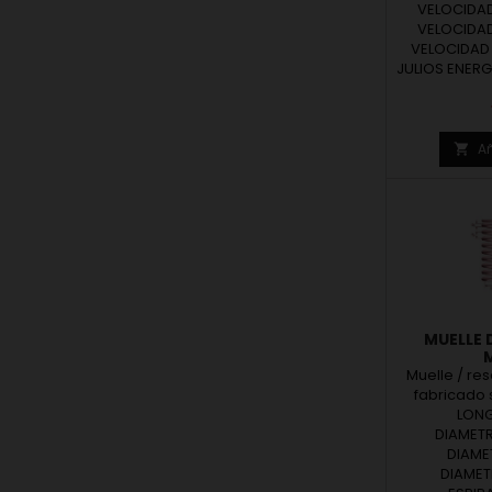
VELOCIDAD 
VELOCIDAD 
VELOCIDAD B
JULIOS ENERG
Añ

MUELLE 
M
Muelle / re
fabricado
LONG
2095
muelles/re
DIAMETR
estándar o 
DIAMET
medida. M
DIAMETR