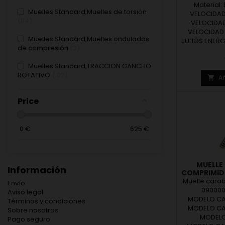
Material:
Muelles Standard,Muelles de torsión
VELOCIDAD 
114
VELOCIDAD 
VELOCIDAD B
Muelles Standard,Muelles ondulados
JULIOS ENERG
de compresión
3
Muelles Standard,TRACCION GANCHO
ROTATIVO
107
Añ

Price
0
€
625
€
MUELLE
Información
COMPRIMIDO
Muelle cara
Envío
0900001
Aviso legal
MODELO CAR
Términos y condiciones
MODELO CAR
Sobre nosotros
MODELO
Pago seguro