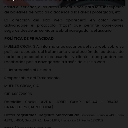
desde cualquiera de los formularios de contacto del sitio web
hasta el servidor, o los datos introducidos para la subscripción
de boletines de noticias o accesos a las áreas protegidas, etc.
La dirección del sitio web aparecerá en color verde,
activándose el protocolo “https” que permite conexiones
seguras desde un servidor web al navegador del usuario.
POLÍTICA DE PRIVACIDAD
MUELLES CROM, S.A. informa a los usuarios del sitio web sobre su
política respecto del tratamiento y protección de los datos de
carácter personal de los usuarios y clientes que puedan ser
recabados por la navegación a través de su sitio web.
1.- Información al Usuario
Responsable del Tratamiento:
MUELLES CROM, S.A.
CIF: A08720906
Domicilio Social: AVDA. JORDI CAMP, 42-44 - 08403 -
GRANOLLERS (BARCELONA)
Datos registrales: Registro Mercantil de
Barcelona, Tomo 4.743, Tomo
4.743, L.4064, Secc.2ª, F.1 Hoja 51.847, Inscripción 1ª, Fecha 17/03/82