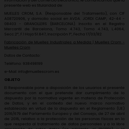
Información y del Comercio Electrónico, le comunicamos que la
presente web es titularidad de:
MUELLES CROM, S.A. (Responsable del Tratamiento), con CIF
A08720906, y domicilio social en AVDA. JORDI CAMP, 42-44 -
08403 - GRANOLLERS (BARCELONA). Inscrito en el Registro
Mercantil de Barcelona, Tomo 4.743, Tomo 4.743, L.4064,
Secc.2ª, F.1 Hoja 51.847, Inscripción 1ª, Fecha 17/03/82
Fabricación de Muelles Industriales a Medida | Muelles Crom -
Muelles Crom
Datos de Contacto:
Teléfono: 938498199
e-Mail: info@muellescrom.es
OBJETO
El Responsable pone a disposición de los usuarios el presente
documento con el que pretende dar cumplimiento de lo
dispuesto por la normativa vigente en materia de Protección
de Datos, y en el contexto del nuevo marco normativo
establecido en virtud de lo dispuesto en el Reglamento (UE)
2016/679 del Parlamento Europeo y del Consejo, de 27 de abril
de 2016, relativo a la protección de las personas físicas en lo
que respecta al tratamiento de datos personales y a la libre