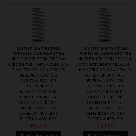
<
MUELLE MATRICERIA
MUELLE MATRICERIA
ESPECIAL CARGA EXTRA
ESPECIAL CARGA EXTRA
LIGERA M25LE61048
LIGERA M25LE61057
MUELLE MATRICERIA ESPECIAL
MUELLE MATRICERIA ESPECIAL
Carga extra ligera M25LE61048
Carga extra ligera M25LE61057
DIÁMETRO DEL AGUJERO: 25
DIÁMETRO DEL AGUJERO: 25
DEFLEXION 30%: 19.2
DEFLEXION 30%: 60.9
FUERZA A 30%: 415
FUERZA A 30%: 408
DEFLEXION 40%: 25.6
DEFLEXION 40%: 81.2
FUERZA A 40%: 553
FUERZA A 40%: 544
LONGITUD LIBRE: 64
LONGITUD LIBRE: 203
CONSTANTE "K": 21.6
CONSTANTE "K": 6.7
DIAMETRO EJE: 12.5
DIAMETRO EJE: 12.5
DEFLEXION 45%: 28.8
DEFLEXION 45%: 91.4
FUERZA A 45%: 622
FUERZA A 45%: 612
Precio
Precio
30,00 €
75,00 €
Añadir al carrito
Añadir al carrito

