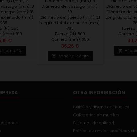
el ojo (mm): 8
era de 100mm.
tubo Ø21. Carrera de 350mm.
Diámetro del ojo (mm): 8
Diámetro del
Ø15. Carrer
 285mm. Carga de
 vástago (mm): 8
Longitud de 785mm. Carga de
Diámetro del vástago (mm):
Longitud de 2
Diámetro del v
 cuerpo (mm): 18
250N
500N
10
Diámetro del c
14
l extendido (mm):
Diámetro del cuerpo (mm): 21
Longitud total 
285
Longitud total extendido (mm):
2
a (N): 250
785
Fuerza 
a (mm): 100
Fuerza (N): 500
Carrera 
Carrera (mm): 350
recio
Prec
5,15 €
30,
Precio
36,26 €
ir al carrito
Añadir

Añadir al carrito

MPRESA
OTRA INFORMACIÓN
Cálculo y diseño de muelles
Categorias de muelles
ndiciones
Sistemas de calidad
s
Política de envíos, pedidos y d