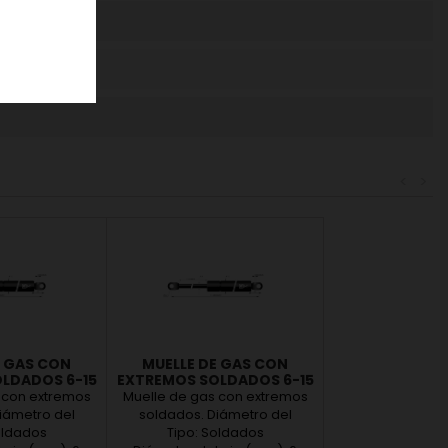
677
51
91
52
<
>
E GAS CON
MUELLE DE GAS CON
LDADOS 6-15
EXTREMOS SOLDADOS 6-15
00 - 140N)
(L185 - C60 - 220N)
 con extremos
Muelle de gas con extremos
iámetro del
soldados. Diámetro del
ámetro del tubo
oldados
vastago Ø6. Diámetro del tubo
Tipo: Soldados