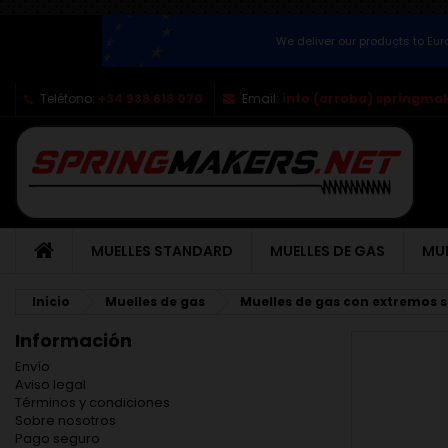
We deliver our products to Eu
Teléfono:
+34 938 618 070
Email:
info (arroba) springma
MUELLES STANDARD
MUELLES DE GAS
MUE
Inicio
Muelles de gas
Muelles de gas con extremos 
Información
Envío
Aviso legal
Términos y condiciones
Sobre nosotros
Pago seguro