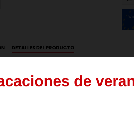
We 
ÓN
DETALLES DEL PRODUCTO
T 160+650+D8
ca
a
c
a
c
i
o
n
e
s
d
e
v
e
r
a
Solda
 ojo (mm)
8
del
3
al
21
de
agosto
l vástago (mm)
8
os
realizados
durante
este
periodo
se
procesarán
a
partir
del
24
l cuerpo (mm)
18