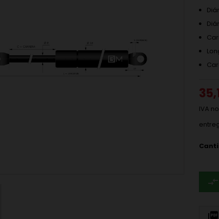
Diá
Diá
Car
Lon
Car
35,
IVA no
entre
Cant
compare_arrows
