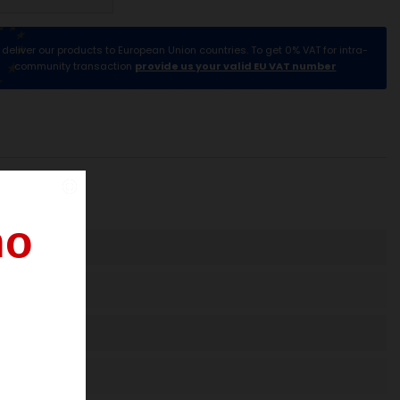
deliver our products to European Union countries. To get 0% VAT for intra-
community transaction
provide us your valid EU VAT number
n
o
dos
de
agosto.