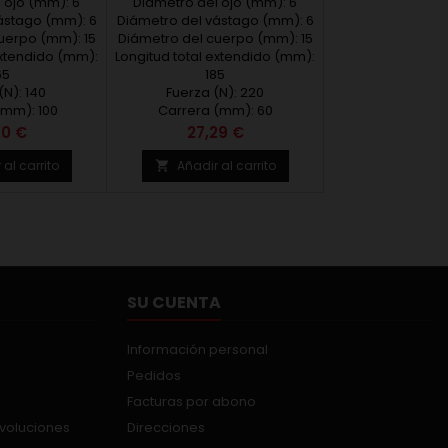
 ojo (mm): 6
a de 100mm.
Diámetro del ojo (mm): 6
Ø15. Carrera de 60mm.
65mm. Carga de
ástago (mm): 6
Diámetro del vástago (mm): 6
Longitud de 185mm. Carga de
uerpo (mm): 15
0N
Diámetro del cuerpo (mm): 15
220N
extendido (mm):
Longitud total extendido (mm):
65
185
(N): 140
Fuerza (N): 220
(mm): 100
Carrera (mm): 60
io
Precio
20 €
27,29 €
 al carrito
Añadir al carrito

SU CUENTA
Información personal
Pedidos
Facturas por abono
evoluciones
Direcciones