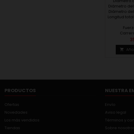
Diámetro d
Ø18. Carr
Longitud de
Diámetro del
Diámetro del
Longitud tota
Fuerz
Carrer
P
3
Añad

PRODUCTOS
NUESTRA E
Ofertas
Envío
Novedades
Aviso legal
Los más vendidos
Términos y co
Tiendas
Sobre nosotro