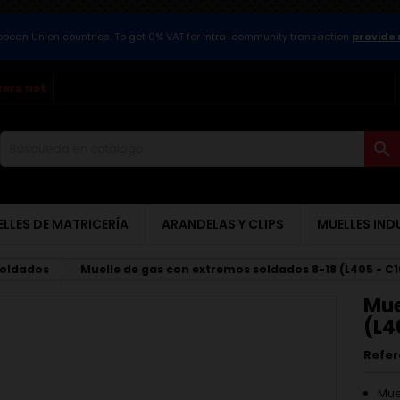
ropean Union countries. To get 0% VAT for intra-community transaction
provide 
kers.net

LLES DE MATRICERÍA
ARANDELAS Y CLIPS
MUELLES IND
soldados
Muelle de gas con extremos soldados 8-18 (L405 - C1
Mue
(L4
Refer
Mue