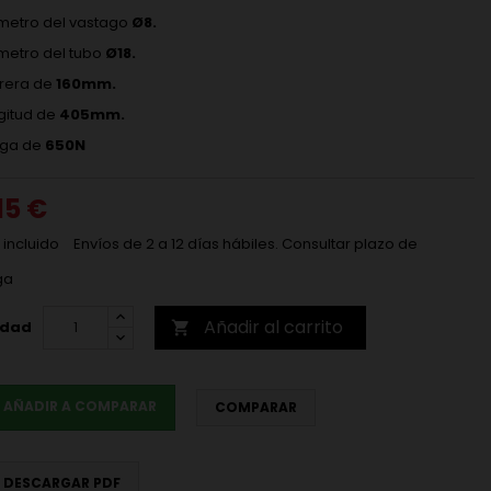
metro del vastago
Ø8.
metro del tubo
Ø18.
rera de
160mm.
gitud de
405mm.
ga de
650N
15 €
 incluido
Envíos de 2 a 12 días hábiles. Consultar plazo de
ga
Añadir al carrito
idad

AÑADIR A COMPARAR
COMPARAR
DESCARGAR PDF