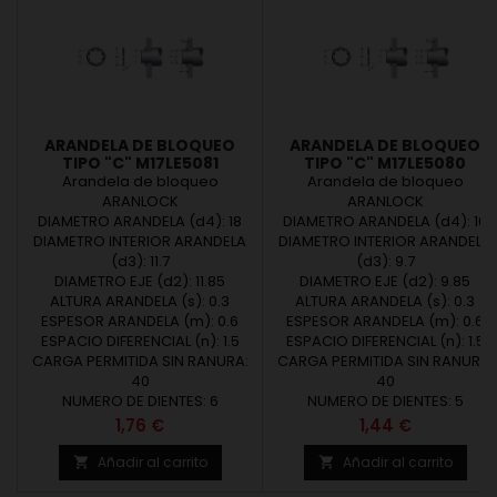
ARANDELA DE BLOQUEO
ARANDELA DE BLOQUEO
TIPO "C" M17LE5081
TIPO "C" M17LE5080
Arandela de bloqueo
Arandela de bloqueo
ARANLOCK
ARANLOCK
DIAMETRO ARANDELA (d4): 18
DIAMETRO ARANDELA (d4): 16
DIAMETRO INTERIOR ARANDELA
DIAMETRO INTERIOR ARANDELA
(d3): 11.7
(d3): 9.7
DIAMETRO EJE (d2): 11.85
DIAMETRO EJE (d2): 9.85
ALTURA ARANDELA (s): 0.3
ALTURA ARANDELA (s): 0.3
ESPESOR ARANDELA (m): 0.6
ESPESOR ARANDELA (m): 0.6
ESPACIO DIFERENCIAL (n): 1.5
ESPACIO DIFERENCIAL (n): 1.5
CARGA PERMITIDA SIN RANURA:
CARGA PERMITIDA SIN RANURA:
40
40
NUMERO DE DIENTES: 6
NUMERO DE DIENTES: 5
Precio
Precio
1,76 €
1,44 €
Añadir al carrito
Añadir al carrito

