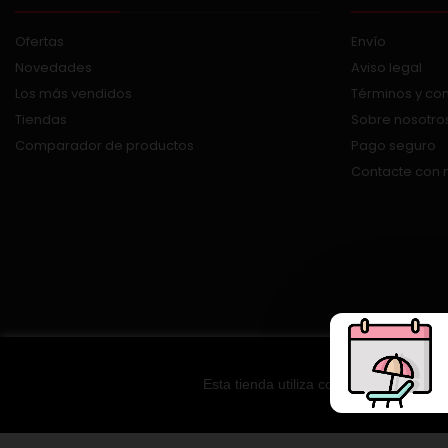
Ofertas
Envío
Novedades
Aviso legal
Los más vendidos
Términos y co
Tiendas
Sobre nosotro
Comparador de productos
Pago seguro
Contacte con 
Esta tienda utiliza cookies y otras te