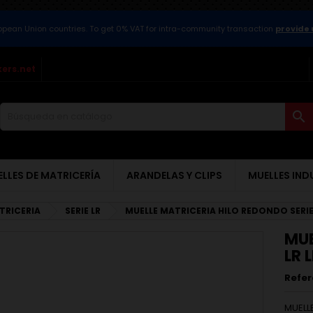
ropean Union countries. To get 0% VAT for intra-community transaction
provide 
kers.net

LLES DE MATRICERÍA
ARANDELAS Y CLIPS
MUELLES IND
ATRICERIA
SERIE LR
MUELLE MATRICERIA HILO REDONDO SERIE
MUE
LR 
Refer
MUELL