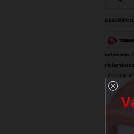
DESCRIPCI
Referencia
LR
Ficha técni
LONGITUD LIB
DIAMETRO EX
V
DIAMETRO IN
CONSTANTE "
DEFLEXION 16