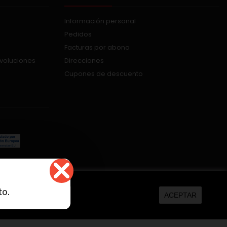
Información personal
Pedidos
Facturas por abono
evoluciones
Direcciones
Cupones de descuento
kers.net
to.
ACEPTAR
MÁS INFORMACIÓN