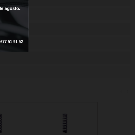
de
agosto.
677
51
91
52
<
>