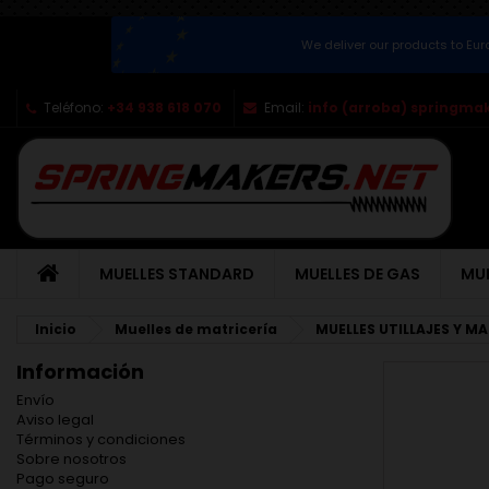
We deliver our products to Eu
Teléfono:
+34 938 618 070
Email:
info (arroba) springma
MUELLES STANDARD
MUELLES DE GAS
MUE
Inicio
Muelles de matricería
MUELLES UTILLAJES Y M
Información
Envío
Aviso legal
Términos y condiciones
Sobre nosotros
Pago seguro