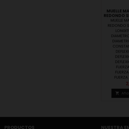
MUELLE MA
REDONDO SE
MUELLE MA
REDONDO SE
LONGITU
DIAMETRO
DIAMETRO
CONSTANT
DEFLEXI
DEFLEXI
DEFLEXI
FUERZA
FUERZA
FUERZA 
P
2
Añad

PRODUCTOS
NUESTRA E