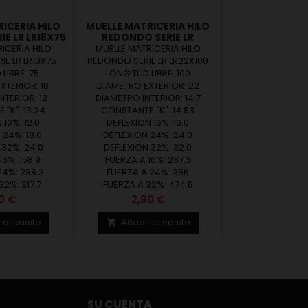
ICERIA HILO
MUELLE MATRICERIA HILO
E LR LR18X75
REDONDO SERIE LR
LR22X100
ICERIA HILO
MUELLE MATRICERIA HILO
E LR LR18X75
REDONDO SERIE LR LR22X100
LIBRE: 75
LONGITUD LIBRE: 100
XTERIOR: 18
DIAMETRO EXTERIOR: 22
NTERIOR: 12
DIAMETRO INTERIOR: 14.7
"K": 13.24
CONSTANTE "K": 14.83
 16%: 12.0
DEFLEXION 16%: 16.0
 24%: 18.0
DEFLEXION 24%: 24.0
 32%: 24.0
DEFLEXION 32%: 32.0
16%: 158.9
FUERZA A 16%: 237.3
24%: 238.3
FUERZA A 24%: 356
32%: 317.7
FUERZA A 32%: 474.6
cio
Precio
0 €
2,90 €
 al carrito
Añadir al carrito

SU CUENTA