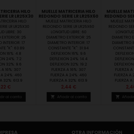
TRICERIA HILO
MUELLE MATRICERIA HILO
MUELLE MATR
RIE LR LR25X30
REDONDO SERIE LR LR25X60
REDONDO SERI
TRICERIA HILO
MUELLE MATRICERIA HILO
MUELLE MATR
RIE LR LR25X30
REDONDO SERIE LR LR25X60
REDONDO SERI
D LIBRE: 30
LONGITUD LIBRE: 60
LONGITUD 
 EXTERIOR: 25
DIAMETRO EXTERIOR: 25
DIAMETRO E
 INTERIOR: 17
DIAMETRO INTERIOR: 17
DIAMETRO I
E "K": 63.89
CONSTANTE "K": 31.94
CONSTANTE 
ON 16%: 4.8
DEFLEXION 16%: 9.6
DEFLEXION
ON 24%: 7.2
DEFLEXION 24%: 14.4
DEFLEXION
ON 32%: 9.6
DEFLEXION 32%: 19.2
DEFLEXION
 A 16%: 307
FUERZA A 16%: 307
FUERZA A 
 A 24%: 460
FUERZA A 24%: 460
FUERZA A 
A 32%: 613.9
FUERZA A 32%: 613.9
FUERZA A 
recio
Precio
Pre
,22 €
2,44 €
2,4
ir al carrito
Añadir al carrito
Añadir


MPRESA
OTRA INFORMACIÓN