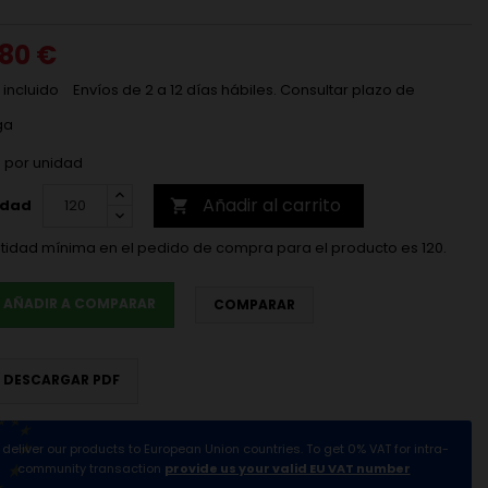
,80 €
 incluido
Envíos de 2 a 12 días hábiles. Consultar plazo de
ga
€
por unidad
Añadir al carrito
idad

tidad mínima en el pedido de compra para el producto es 120.
AÑADIR A COMPARAR
COMPARAR
DESCARGAR PDF
deliver our products to European Union countries. To get 0% VAT for intra-
community transaction
provide us your valid EU VAT number