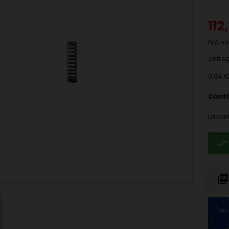
112
IVA no
entre
0,94 
Cant
La can
compare_arrows

We 