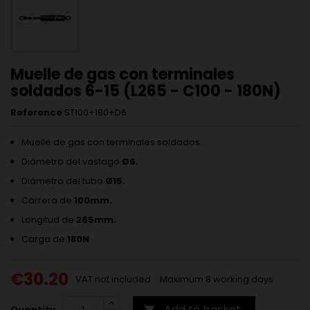
Muelle de gas con terminales
soldados 6-15 (L265 - C100 - 180N)
Reference
ST100+180+D6
Muelle de gas con terminales soldados.
Diámetro del vastago
Ø6.
Diámetro del tubo
Ø15.
Carrera de
100mm.
Longitud de
265mm.
Carga de
180N
€30.20
VAT not included
Maximum 8 working days
Add to basket
Quantity