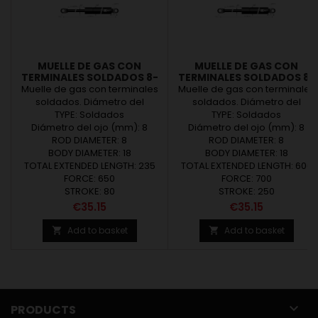
MUELLE DE GAS CON
MUELLE DE GAS CON
TERMINALES SOLDADOS 8-
TERMINALES SOLDADOS 8-
18 (L235 - C80 - 650N)
18 (L600 - C250 - 700N)
Muelle de gas con terminales
Muelle de gas con terminales
soldados. Diámetro del
soldados. Diámetro del
vastago Ø8. Diámetro del tubo
TYPE: Soldados
vastago Ø8. Diámetro del tubo
TYPE: Soldados
Diámetro del ojo (mm): 8
Ø18. Carrera de 80mm.
Diámetro del ojo (mm): 8
Ø18. Carrera de 250mm.
Longitud de 235mm. Carga de
ROD DIAMETER: 8
Longitud de 600mm. Carga de
ROD DIAMETER: 8
BODY DIAMETER: 18
650N
BODY DIAMETER: 18
700N
TOTAL EXTENDED LENGTH: 235
TOTAL EXTENDED LENGTH: 600
FORCE: 650
FORCE: 700
STROKE: 80
STROKE: 250
Price
Price
€35.15
€35.15
Add to basket
Add to basket



PRODUCTS