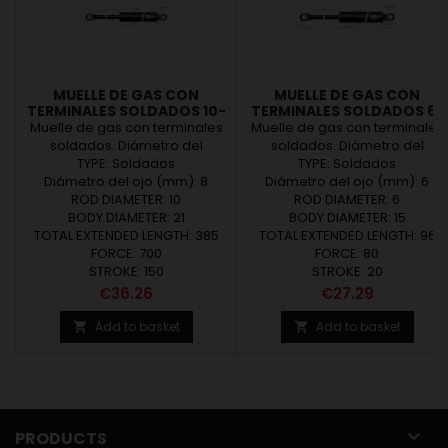
MUELLE DE GAS CON
MUELLE DE GAS CON
TERMINALES SOLDADOS 10-
TERMINALES SOLDADOS 6-
21 (L385 - C150 - 700N)
15 (L96 - C20 - 80N)
Muelle de gas con terminales
Muelle de gas con terminales
soldados. Diámetro del
soldados. Diámetro del
vastago Ø10. Diámetro del tubo
TYPE: Soldados
vastago Ø6. Diámetro del tubo
TYPE: Soldados
Diámetro del ojo (mm): 8
Ø21. Carrera de 150mm.
Diámetro del ojo (mm): 6
Ø15. Carrera de 20mm.
Longitud de 385mm. Carga de
ROD DIAMETER: 10
Longitud de 96mm. Carga de
ROD DIAMETER: 6
BODY DIAMETER: 21
700N
BODY DIAMETER: 15
80N
TOTAL EXTENDED LENGTH: 385
TOTAL EXTENDED LENGTH: 96
FORCE: 700
FORCE: 80
STROKE: 150
STROKE: 20
Price
Price
€36.26
€27.29
Add to basket
Add to basket



PRODUCTS